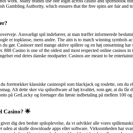
inos work. Many brands use one login across casino and sportsbook but 
ish Gambling Authority, which ensures that the free spins are fair and t
oer?
overveje. Ansvarligt spil indebærer, at man træffer informerede beslutni
 Nogle er topklasse, mens andre. The aim is to match winning symbols acro
an du gør. Casinoer med mange aktive spillere og en høj omsætning har 
mer. 888 Casino is one of the oldest and most respected online casinos in
ingelser end deres danske modparter. Casinos are meant to be entertainin
du foretrækker klassiske casinospil som blackjack og roulette, om du e
ag. Alt dette sker via spilsoftware af høj kvalitet, som gør, at du får de
nto på GetLucky og foretager din første indbetaling på mellem 100 og 5
l Casino? 🌟
 giver dig den bedste spiloplevelse, da vi udvikler alle vores spillema
blet uden at skulle downloade apps eller software. Virksomheden har sva