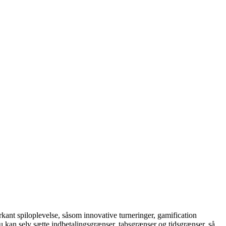
arkant spiloplevelse, såsom innovative turneringer, gamification
u kan selv sætte indbetalingsgrænser, tabsgrænser og tidsgrænser, så