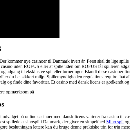
S
er kommer nye casinoer til Danmark hvert år. Først skal du lige spille f
 casino uden ROFUS eller at spille uden om ROFUS får spilleren adgang ti
 adgang til eksklusive spil eller turneringer. Blandt disse casinoer finde
ller du i et sikkert miljø. Spillemyndigheden regulations require that al
lg og finde dine favoritter. Et casino med dansk licens er godkendt og
os
udvalget på online casinoer med dansk licens varierer fra casino til c
est spillede casinospil i Danmark, der giver en simpelthed
Mino spil
og 
øre beslutningen lettere kan du bruge denne praktiske trin for trin metod