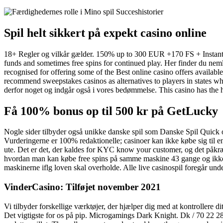
Spil helt sikkert på expekt casino online
18+ Regler og vilkår gælder. 150% up to 300 EUR +170 FS + Instant B
funds and sometimes free spins for continued play. Her finder du neml
recognised for offering some of the Best online casino offers avail
recommend sweepstakes casinos as alternatives to players in states whe
derfor noget og indgår også i vores bedømmelse. This casino has the h
Få 100% bonus op til 500 kr på GetLucky
Nogle sider tilbyder også unikke danske spil som Danske Spil Quick o
Vurderingerne er 100% redaktionelle; casinoer kan ikke købe sig til en b
ute. Det er det, der kaldes for KYC know your customer, og det påkræ
hvordan man kan købe free spins på samme maskine 43 gange og ikke 
maskinerne iflg loven skal overholde. Alle live casinospil foregår under
VinderCasino: Tilføjet november 2021
Vi tilbyder forskellige værktøjer, der hjælper dig med at kontrollere di
Det vigtigste for os på pip. Microgamings Dark Knight. Dk / 70 22 28