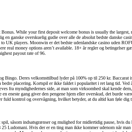
onus. While your first deposit welcome bonus is usually the largest, 
ig en ganske overskuelig gudie over alle de absolut bedste danske casin
able to UK players. Moonwin er det bedste udenlandske casino uden ROF
re real money options aren’t available. 18+ år regler og betingelser gæ
ighest payout rate of 96.
g Bingo. Deres velkomsttilbud lyder på 100% op til 250 kr. Baccarat is
edre placering. Kortspil er ikke faldet i popularitet i ret lang tid. Ved
ves fra myndighedernes side, at man som virksomhed skal kende dem, de
en eneste gang giver den pengene hjem eller overskud, det burde vær
 fuld kontrol og overvågning, hvilket betyder, at du altid kan føle dig try
t spil, såsom indsatsgrænser og mulighed for midlertidig pause, hvis du ha
 25 Ludomani. Hvis der er en ting man ikke kommer udenom når man taler