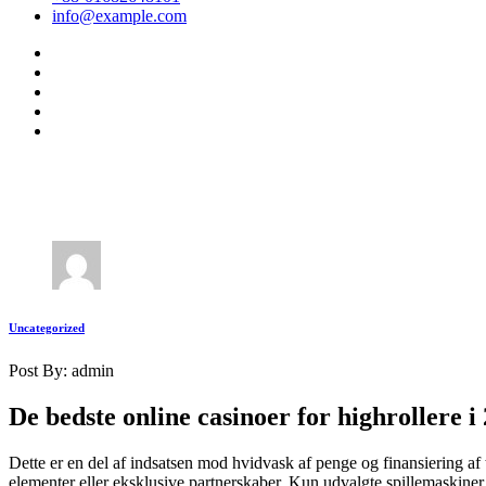
info@example.com
Uncategorized
Post By: admin
De bedste online casinoer for highrollere i
Dette er en del af indsatsen mod hvidvask af penge og finansiering af t
elementer eller eksklusive partnerskaber. Kun udvalgte spillemaskiner