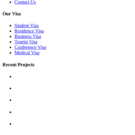
Contact Us
Our Visa
Student Visa
Residence Visa
Business Visa
Tourist Visa
Conference Visa
Medical Visa
Recent Projects