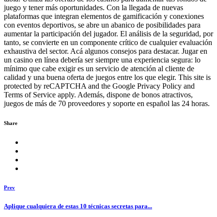
juego y tener más oportunidades. Con la llegada de nuevas
plataformas que integran elementos de gamificación y conexiones
con eventos deportivos, se abre un abanico de posibilidades para
aumentar la participación del jugador. El análisis de la seguridad, por
tanto, se convierte en un componente crítico de cualquier evaluación
exhaustiva del sector. Acá algunos consejos para destacar. Jugar en
un casino en línea debería ser siempre una experiencia segura: lo
mínimo que cabe exigir es un servicio de atención al cliente de
calidad y una buena oferta de juegos entre los que elegir. This site is
protected by reCAPTCHA and the Google Privacy Policy and
Terms of Service apply. Además, dispone de bonos atractivos,
juegos de más de 70 proveedores y soporte en español las 24 horas.
Share
Prev
Aplique cualquiera de estas 10 técnicas secretas para...