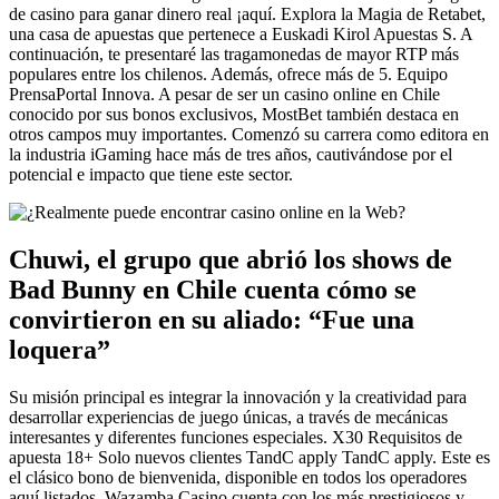
de casino para ganar dinero real ¡aquí. Explora la Magia de Retabet,
una casa de apuestas que pertenece a Euskadi Kirol Apuestas S. A
continuación, te presentaré las tragamonedas de mayor RTP más
populares entre los chilenos. Además, ofrece más de 5. Equipo
PrensaPortal Innova. A pesar de ser un casino online en Chile
conocido por sus bonos exclusivos, MostBet también destaca en
otros campos muy importantes. Comenzó su carrera como editora en
la industria iGaming hace más de tres años, cautivándose por el
potencial e impacto que tiene este sector.
Chuwi, el grupo que abrió los shows de
Bad Bunny en Chile cuenta cómo se
convirtieron en su aliado: “Fue una
loquera”
Su misión principal es integrar la innovación y la creatividad para
desarrollar experiencias de juego únicas, a través de mecánicas
interesantes y diferentes funciones especiales. X30 Requisitos de
apuesta 18+ Solo nuevos clientes TandC apply TandC apply. Este es
el clásico bono de bienvenida, disponible en todos los operadores
aquí listados. Wazamba Casino cuenta con los más prestigiosos y