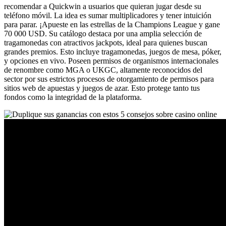
recomendar a Quickwin a usuarios que quieran jugar desde su
teléfono móvil. La idea es sumar multiplicadores y tener intuición
para parar. ¡Apueste en las estrellas de la Champions League y gane
70 000 USD. Su catálogo destaca por una amplia selección de
tragamonedas con atractivos jackpots, ideal para quienes buscan
grandes premios. Esto incluye tragamonedas, juegos de mesa, póker,
y opciones en vivo. Poseen permisos de organismos internacionales
de renombre como MGA o UKGC, altamente reconocidos del
sector por sus estrictos procesos de otorgamiento de permisos para
sitios web de apuestas y juegos de azar. Esto protege tanto tus
fondos como la integridad de la plataforma.