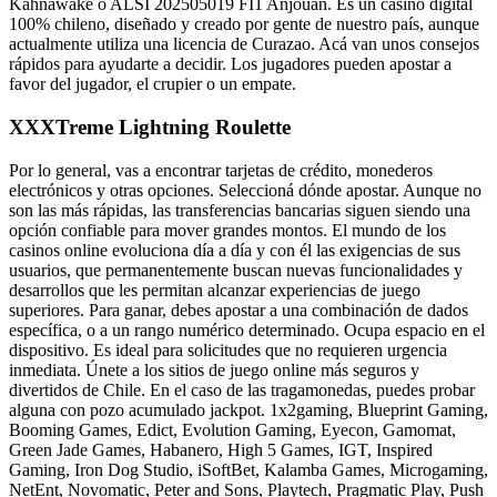
Kahnawake o ALSI 202505019 FI1 Anjouan. Es un casino digital
100% chileno, diseñado y creado por gente de nuestro país, aunque
actualmente utiliza una licencia de Curazao. Acá van unos consejos
rápidos para ayudarte a decidir. Los jugadores pueden apostar a
favor del jugador, el crupier o un empate.
XXXTreme Lightning Roulette
Por lo general, vas a encontrar tarjetas de crédito, monederos
electrónicos y otras opciones. Seleccioná dónde apostar. Aunque no
son las más rápidas, las transferencias bancarias siguen siendo una
opción confiable para mover grandes montos. El mundo de los
casinos online evoluciona día a día y con él las exigencias de sus
usuarios, que permanentemente buscan nuevas funcionalidades y
desarrollos que les permitan alcanzar experiencias de juego
superiores. Para ganar, debes apostar a una combinación de dados
específica, o a un rango numérico determinado. Ocupa espacio en el
dispositivo. Es ideal para solicitudes que no requieren urgencia
inmediata. Únete a los sitios de juego online más seguros y
divertidos de Chile. En el caso de las tragamonedas, puedes probar
alguna con pozo acumulado jackpot. 1x2gaming, Blueprint Gaming,
Booming Games, Edict, Evolution Gaming, Eyecon, Gamomat,
Green Jade Games, Habanero, High 5 Games, IGT, Inspired
Gaming, Iron Dog Studio, iSoftBet, Kalamba Games, Microgaming,
NetEnt, Novomatic, Peter and Sons, Playtech, Pragmatic Play, Push