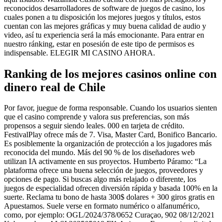
reconocidos desarrolladores de software de juegos de casino, los
cuales ponen a tu disposición los mejores juegos y títulos, estos
cuentan con las mejores gráficas y muy buena calidad de audio y
video, así tu experiencia será la más emocionante. Para entrar en
nuestro ránking, estar en posesión de este tipo de permisos es
indispensable. ELEGIR MI CASINO AHORA.
Ranking de los mejores casinos online con
dinero real de Chile
Por favor, juegue de forma responsable. Cuando los usuarios sienten
que el casino comprende y valora sus preferencias, son más
propensos a seguir siendo leales. 000 en tarjeta de crédito.
FestivalPlay ofrece más de 7. Visa, Master Card, Bonifico Bancario.
Es posiblemente la organización de protección a los jugadores más
reconocida del mundo. Más del 90 % de los diseñadores web
utilizan IA activamente en sus proyectos. Humberto Páramo: “La
plataforma ofrece una buena selección de juegos, proveedores y
opciones de pago. Si buscas algo más relajado o diferente, los
juegos de especialidad ofrecen diversión rápida y basada 100% en la
suerte. Reclama tu bono de hasta 300$ dolares + 300 giros gratis en
Apuestamos. Suele verse en formato numérico o alfanumérico,
como, por ejemplo: OGL/2024/378/0652 Curaçao, 902 08/12/2021