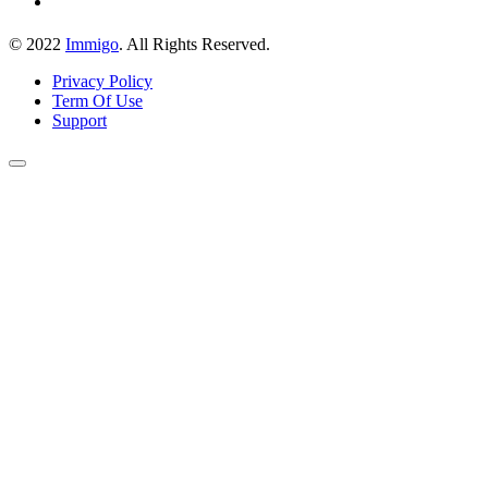
© 2022
Immigo
. All Rights Reserved.
Privacy Policy
Term Of Use
Support