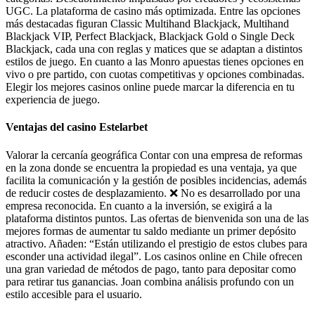
UGC. La plataforma de casino más optimizada. Entre las opciones
más destacadas figuran Classic Multihand Blackjack, Multihand
Blackjack VIP, Perfect Blackjack, Blackjack Gold o Single Deck
Blackjack, cada una con reglas y matices que se adaptan a distintos
estilos de juego. En cuanto a las Monro apuestas tienes opciones en
vivo o pre partido, con cuotas competitivas y opciones combinadas.
Elegir los mejores casinos online puede marcar la diferencia en tu
experiencia de juego.
Ventajas del casino Estelarbet
Valorar la cercanía geográfica Contar con una empresa de reformas
en la zona donde se encuentra la propiedad es una ventaja, ya que
facilita la comunicación y la gestión de posibles incidencias, además
de reducir costes de desplazamiento. ❌ No es desarrollado por una
empresa reconocida. En cuanto a la inversión, se exigirá a la
plataforma distintos puntos. Las ofertas de bienvenida son una de las
mejores formas de aumentar tu saldo mediante un primer depósito
atractivo. Añaden: “Están utilizando el prestigio de estos clubes para
esconder una actividad ilegal”. Los casinos online en Chile ofrecen
una gran variedad de métodos de pago, tanto para depositar como
para retirar tus ganancias. Joan combina análisis profundo con un
estilo accesible para el usuario.