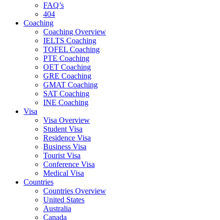
FAQ’s
404
Coaching
Coaching Overview
IELTS Coaching
TOFEL Coaching
PTE Coaching
OET Coaching
GRE Coaching
GMAT Coaching
SAT Coaching
INE Coaching
Visa
Visa Overview
Student Visa
Residence Visa
Business Visa
Tourist Visa
Conference Visa
Medical Visa
Countries
Countries Overview
United States
Australia
Canada