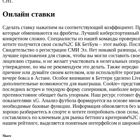
СНГ.
Онлайн ставки
Сделать ставку нажатием на соответствующий коэффициент. П
которые обмениваются на фрибеты. Лучший киберспортивный бу
конкретном сложно. Специалисты из нашей команды проверили 
хотите получится свои силы%2C БК БетБум – этот выбор. После
Свидетельство о регистрации СМИ Эл. Нет никакой разницы, о
лучшие приложения для ставок, чтобы вы могли составить свое 
лицензию страны, и не желает участвовать в нелегальных опе
утверждение, но мы не рекомендуем это делать. Также нередко 
причине или думайте своим котелком, или используйте програ
вечере бокса в Астане. Особое внимание в Беттери уделено Liv
дополнительные возможности для выигрыша. Cookie» представ
последних встреч и текущую форму соперников, наиболее веро
противостояние обещает быть упорным. Наш ресурс готовит ф
показателями xG. Анализ футбола формируется на основе множес
необходимые базовые функции. Информация обновляется без зад
хорошо разбираетесь в спорте и хотите попробовать свои силы
составлялись по ключевым для рынка беттинга критериям%2C 
нашем рейтинге, выделяется понятным интерфейсом и широко
Share