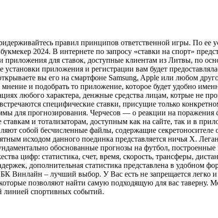
ридерживайтесь правил принципов ответственной игры. По ее у
кмекер 2024. В интернете по запросу «ставки на спорт» предст
приложения для ставок, доступные клиентам из Литвы, по осно
 установки приложения и регистрации вам будет предоставлялас
ткрываете вы его на смартфоне Samsung, Apple или любом друг
мнение и подобрать то приложение, которое будет удобно именно
рациях любого характера, денжные средства лицам, котрые не п
встречаются специфические ставки, присущие только конкретному
ммы для прогнозирования. Черчесов — о реакции на поражения 
e ставкам и тотализаторам, доступным как на сайте, так и в при
ляют собой бесчисленные файлы, содержащие секретоносителе о
ятным исходом данного поединка представляется ничья X. Лега
ундаментально обоснованные прогнозы на футбол, построенные 
тва цифр: статистика, счет, время, скорость, трансферы, диста
ержек, дополнительная статистика представлена в удобном форм
, БК Винлайн – лучший выбор. У Вас есть не запрещается легко 
которые позволяют найти самую подходящую для вас таверну. М
й линией спортивных событий.