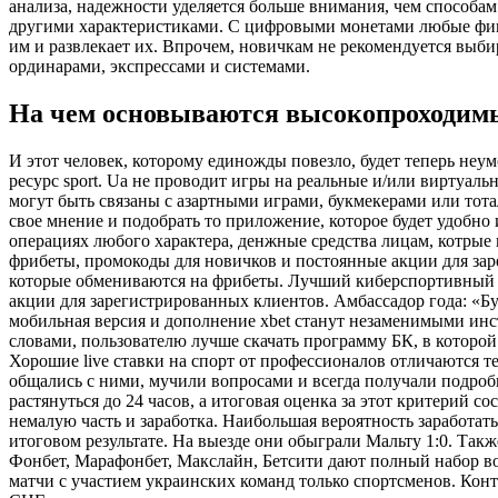
анализа, надежности уделяется больше внимания, чем способа
другими характеристиками. С цифровыми монетами любые фина
им и развлекает их. Впрочем, новичкам не рекомендуется выби
ординарами, экспрессами и системами.
На чем основываются высокопроходимы
И этот человек, которому единожды повезло, будет теперь не
ресурс sport. Ua не проводит игры на реальные и/или виртуаль
могут быть связаны c азартными игрaми, букмекерами или тот
свое мнение и подобрать то приложение, которое будет удобно 
операциях любого характера, денжные средства лицам, котрые
фрибеты, промокоды для новичков и постоянные акции для зар
которые обмениваются на фрибеты. Лучший киберспортивный б
акции для зарегистрированных клиентов. Амбассадор года: «Бус
мобильная версия и дополнение xbet станут незаменимыми инс
словами, пользователю лучше скачать программу БК, в которой
Хорошие live ставки на спорт от профессионалов отличаются 
общались с ними, мучили вопросами и всегда получали подробн
растянуться до 24 часов, а итоговая оценка за этот критерий 
немалую часть и заработка. Наибольшая вероятность заработать
итоговом результате. На выезде они обыграли Мальту 1:0. Та
Фонбет, Марафонбет, Макслайн, Бетсити дают полный набор во
матчи с участием украинских команд только спортсменов. Кон