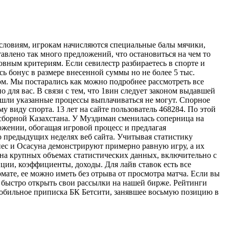
словиям, игрокам начисляются специальные балы мячики,
авлено так много предложений, что остановиться на чем то
вным критериям. Если севилестр разбираетесь в спорте и
ь бонус в размере внесенной суммы но не более 5 тыс.
ом. Мы постарались как можно подробнее рассмотреть все
 для вас. В связи с тем, что 1вин следует законом выдавшей
рошли указанные процессы выплачиваться не могут. Спорное
 виду спорта. 13 лет на сайте пользователь 468284. По этой
сборной Казахстана. У Муздиман сменилась соперница на
ложении, обогащая игровой процесс и предлагая
 предыдущих неделях веб сайта. Учитывая статистику
нес и Осасуна демонстрируют примерно равную игру, а их
на крупных объемах статистических данных, включительно с
нции, коэффициенты, доходы. Для лайв ставок есть все
ате, ее можно иметь без отрыва от просмотра матча. Если вы
и быстро открыть свои рассылки на нашей бирже. Рейтинги
обильное приписка БК Бетсити, занявшее восьмую позицию в