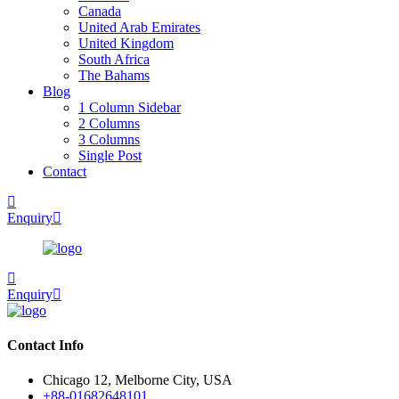
Canada
United Arab Emirates
United Kingdom
South Africa
The Bahams
Blog
1 Column Sidebar
2 Columns
3 Columns
Single Post
Contact
Enquiry
Enquiry
Contact Info
Chicago 12, Melborne City, USA
+88-01682648101