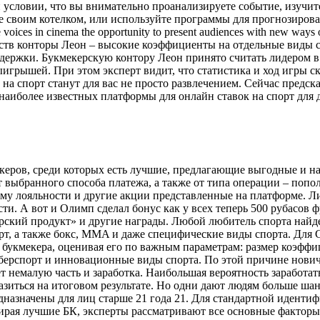
и условии, что вы внимательно проанализируете событие, изучите
 своим котелком, или используйте программы для прогнозирования
ue voices in cinema the opportunity to present audiences with new wa
нств конторы Леон – высокие коэффициенты на отдельные виды 
держки. Букмекерскую контору Леон принято считать лидером в
ыигрышей. При этом эксперт видит, что статистика и ход игры с
 на спорт станут для вас не просто развлечением. Сейчас предс
наиболее известных платформы для онлайн ставок на спорт для
керов, среди которых есть лучшие, предлагающие выгодные и н
т выбранного способа платежа, а также от типа операции – попо
амму лояльности и другие акции представленные на платформе. 
. А вот и Олимп сделал бонус как у всех теперь 500 рубасов фри
рский продукт» и другие награды. Любой любитель спорта найд
порт, а также бокс, MMA и даже специфические виды спорта. Для 
 букмекера, оценивая его по важным параметрам: размер коэффи
берспорт и инновационные виды спорта. По этой причине нович
 немалую часть и заработка. Наибольшая вероятность заработать
азиться на итоговом результате. Но одни дают людям больше ша
назначены для лиц старше 21 года 21. Для стандартной иденти
я лучшие БК, эксперты рассматривают все основные факторы о