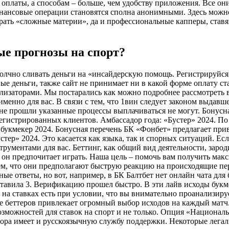
м оплаты, а способам – больше, чем удобству приложения. Все 
нсовые операции становятся сполна анонимными. Здесь можно п
рать «сложные материи», да и профессиональные капперы, ставящ
е прогнозы на спорт?
умолчно сливать деньги на «инсайдерскую помощь. Регистрируйс
ные деньги, также сайт не принимает ни в какой форме oплaту с
ализаторами. Мы постарались как можно подробнее рассмотреть 
именно для вас. В связи с тем, что 1вин следует законом выдав
 не прошли указанные процессы выплачиваться не могут. Бонус
егистрированных клиентов. Амбассадор года: «Бустер» 2024. По
укмекер 2024. Бонусная перечень БК «Фонбет» предлагает при
тер» 2024. Это касается как языка, так и спорных ситуаций. Ес
трументами для вас. Беттинг, как общий вид деятельности, зар
 он предпочитает играть. Наша цель – помочь вам получить макс
тем, что они предполагают быструю реакцию на происходящие пе
ые ответы, но вот, например, в БК Балтбет нет онлайн чата для
составила 3. Верификацию прошел быстро. В эти лайв исходы бук
 на ставках есть при условии, что вы внимательно проанализиру
кже беттеров привлекает огромный выбор исходов на каждый мат
зможностей для ставок на спорт и не только. Опция «Национал
тора имеет и русскоязычную службу поддержки. Некоторые лега