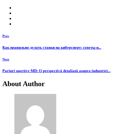
Prev
Как правильно делать ставки на киберспорт: советы и...
Next
Pariuri sportive MD: O perspectivă detaliată asupra industriei...
About Author