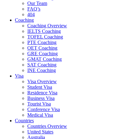
Our Team
FAQ’s
404
Coaching
Coaching Overview
IELTS Coaching
TOFEL Coaching
PTE Coaching
OET Coaching
GRE Coaching
GMAT Coaching
SAT Coaching
INE Coaching
Visa
Visa Overview
Student Visa
Residence Visa
Business Visa
Tourist Visa
Conference Visa
Medical Visa
Countries
Countries Overview
United States
Australia