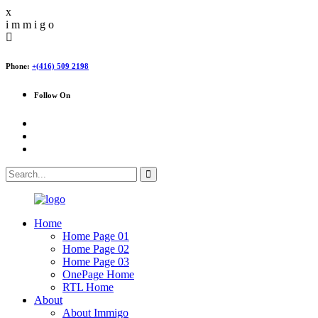
x
i
m
m
i
g
o
Phone:
+(416) 509 2198
Follow On
Home
Home Page 01
Home Page 02
Home Page 03
OnePage Home
RTL Home
About
About Immigo