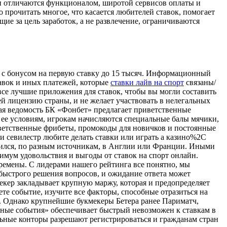
они отличаются функционалом, широтой сервисов оплаты и
рочитать многое, что касается любителей ставок, помогает
ие за цель заработок, а не развлечение, ограничиваются
я с бонусом на первую ставку до 15 тысяч. Информационный
тавок и иных платежей, которые
ставки лайв на спорт
связаны/
все лучшие приложения для ставок, чтобы вы могли составить
шей лицензию страны, и не желает участвовать в нелегальных
ная ведомость БК «Фонбет» предлагает приветственные
 ее условиям, игрокам начисляются специальные балы мячики,
ветственные фрибеты, промокоды для новичков и постоянные
ли севилестр любите делать ставки или играть а казино%2C
одился, по разным источникам, в Англии или Франции. Иными
имум удовольствия и выгоды от ставок на спорт онлайн.
ремены. С лидерами нашего рейтинга все понятно, мы
 быстрого решения вопросов, и ожидание ответа может
мекер закладывает крупную маржу, которая и предопределяет
ете событие, изучите все факторы, способные отразиться на
ч. Однако крупнейшие букмекеры Бетера ранее Париматч,
ьные события» обеспечивает быстрый невозможен к ставкам в
льные конторы разрешают регистрироваться и гражданам стран