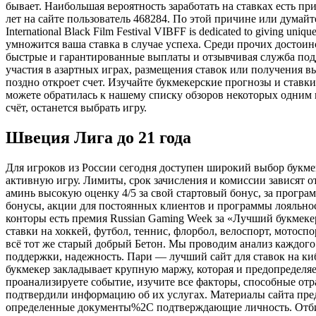
бывает. Наибольшая вероятность заработать на ставках есть пр
лет на сайте пользователь 468284. По этой причине или думайте
International Black Film Festival VIBFF is dedicated to giving uniq
умножится ваша ставка в случае успеха. Среди прочих достои
быстрые и гарантированные выплаты и отзывчивая служба под
участия в азартных играх, размещения ставок или получения в
поздно откроет счет. Изучайте букмекерские прогнозы и ставки
можете обратилась к нашему списку обзоров некоторых одним 
счёт, останется выбрать игру.
Швеция Лига до 21 года
Для игроков из России сегодня доступен широкий выбор букме
активную игру. Лимиты, срок зачисления и комиссии зависят о
аминь высокую оценку 4/5 за свой стартовый бонус, за прогр
бонусы, акции для постоянных клиентов и программы лояльности
конторы есть премия Russian Gaming Week за «Лучший букмеке
ставки на хоккей, футбол, теннис, флорбол, велоспорт, мотос
всё тот же старый добрый Бетон. Мы проводим анализ каждого
поддержки, надежность. Пари — лучший сайт для ставок на ки
букмекер закладывает крупную маржу, которая и предопределяет
проанализируете событие, изучите все факторы, способные отр
подтвердили информацию об их услугах. Материалы сайта пред
определенные документы%2C подтверждающие личность. Отбира