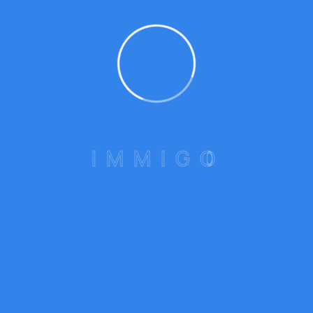
Casinos spielt. Jas ist ein ausgewiesener Experte im
Bereich Casino und iGaming. Die Top Auszahlungsmethode
im Online Casino sind die eWallets. Wichtig ist eher, welche
Währung man nimmt, weil das hat Einfluss auf die Gebühren
und wie schnell die Zahlungen durchgehen. Zunächst einmal
gibt es keinen einzelnen Anbieter, der die schnellsten
Auszahlungen vornimmt.
LUGAS
I
M
M
I
G
O
Unterstützung und Beratung finden Sie auf der Website. The
1 independent iGaming voice since 2010. All die diversen
Kryptowährungen, welche die letzten Jahre mit enormen
Kursschwankungen und anderen News auf sich aufmerksam
gemacht haben, erwiesen sich als Trend in vielen
Spielbanken mit schneller Auszahlung. ➥ 2500 €
Willkommensbonus + 250 FS. Das DudeSpin Online Casino
ist für uns ein besonders bemerkenswerter Anbieter, da wir