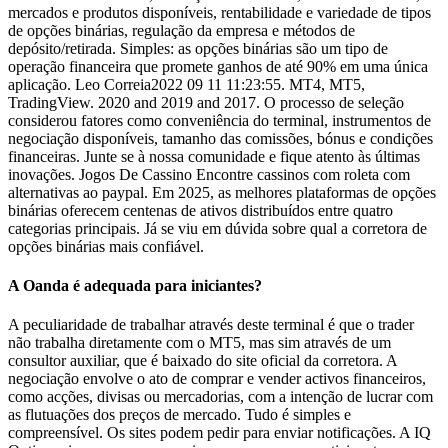
mercados e produtos disponíveis, rentabilidade e variedade de tipos
de opções binárias, regulação da empresa e métodos de
depósito/retirada. Simples: as opções binárias são um tipo de
operação financeira que promete ganhos de até 90% em uma única
aplicação. Leo Correia2022 09 11 11:23:55. MT4, MT5,
TradingView. 2020 and 2019 and 2017. O processo de seleção
considerou fatores como conveniência do terminal, instrumentos de
negociação disponíveis, tamanho das comissões, bónus e condições
financeiras. Junte se à nossa comunidade e fique atento às últimas
inovações. Jogos De Cassino Encontre cassinos com roleta com
alternativas ao paypal. Em 2025, as melhores plataformas de opções
binárias oferecem centenas de ativos distribuídos entre quatro
categorias principais. Já se viu em dúvida sobre qual a corretora de
opções binárias mais confiável.
A Oanda é adequada para iniciantes?
A peculiaridade de trabalhar através deste terminal é que o trader
não trabalha diretamente com o MT5, mas sim através de um
consultor auxiliar, que é baixado do site oficial da corretora. A
negociação envolve o ato de comprar e vender activos financeiros,
como acções, divisas ou mercadorias, com a intenção de lucrar com
as flutuações dos preços de mercado. Tudo é simples e
compreensível. Os sites podem pedir para enviar notificações. A IQ