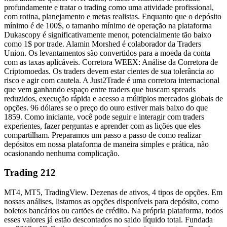
profundamente e tratar o trading como uma atividade profissional,
com rotina, planejamento e metas realistas. Enquanto que o depósito
mínimo é de 100$, o tamanho mínimo de operação na plataforma
Dukascopy é significativamente menor, potencialmente tão baixo
como 1$ por trade. Alamin Morshed é colaborador da Traders
Union. Os levantamentos são convertidos para a moeda da conta
com as taxas aplicáveis. Corretora WEEX: Análise da Corretora de
Criptomoedas. Os traders devem estar cientes de sua tolerância ao
risco e agir com cautela. A Just2Trade é uma corretora internacional
que vem ganhando espaço entre traders que buscam spreads
reduzidos, execução rápida e acesso a múltiplos mercados globais de
opções. 96 dólares se o preço do ouro estiver mais baixo do que
1859. Como iniciante, você pode seguir e interagir com traders
experientes, fazer perguntas e aprender com as lições que eles
compartilham. Preparamos um passo a passo de como realizar
depósitos em nossa plataforma de maneira simples e prática, não
ocasionando nenhuma complicação.
Trading 212
MT4, MT5, TradingView. Dezenas de ativos, 4 tipos de opções. Em
nossas análises, listamos as opções disponíveis para depósito, como
boletos bancários ou cartões de crédito. Na própria plataforma, todos
esses valores já estão descontados no saldo líquido total. Fundada