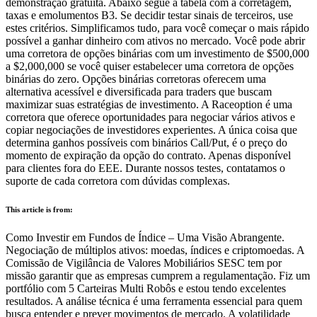
demonstração gratuita. Abaixo segue a tabela com a corretagem,
taxas e emolumentos B3. Se decidir testar sinais de terceiros, use
estes critérios. Simplificamos tudo, para você começar o mais rápido
possível a ganhar dinheiro com ativos no mercado. Você pode abrir
uma corretora de opções binárias com um investimento de $500,000
a $2,000,000 se você quiser estabelecer uma corretora de opções
binárias do zero. Opções binárias corretoras oferecem uma
alternativa acessível e diversificada para traders que buscam
maximizar suas estratégias de investimento. A Raceoption é uma
corretora que oferece oportunidades para negociar vários ativos e
copiar negociações de investidores experientes. A única coisa que
determina ganhos possíveis com binários Call/Put, é o preço do
momento de expiração da opção do contrato. Apenas disponível
para clientes fora do EEE. Durante nossos testes, contatamos o
suporte de cada corretora com dúvidas complexas.
This article is from:
Como Investir em Fundos de Índice – Uma Visão Abrangente.
Negociação de múltiplos ativos: moedas, índices e criptomoedas. A
Comissão de Vigilância de Valores Mobiliários SESC tem por
missão garantir que as empresas cumprem a regulamentação. Fiz um
portfólio com 5 Carteiras Multi Robôs e estou tendo excelentes
resultados. A análise técnica é uma ferramenta essencial para quem
busca entender e prever movimentos de mercado. A volatilidade