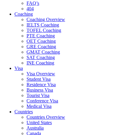
FAQ’s
404
Coaching
Coaching Overview
IELTS Coaching
TOFEL Coaching
PTE Coaching
OET Coaching
GRE Coaching
GMAT Coaching
SAT Coaching
INE Coaching
Visa
Visa Overview
Student Visa
Residence Visa
Business Visa
Tourist Visa
Conference Visa
Medical Visa
Countries
Countries Overview
United States
Australia
Canada