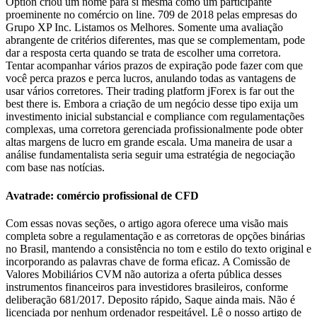
Option criou um nome para si mesma como um participante
proeminente no comércio on line. 709 de 2018 pelas empresas do
Grupo XP Inc. Listamos os Melhores. Somente uma avaliação
abrangente de critérios diferentes, mas que se complementam, pode
dar a resposta certa quando se trata de escolher uma corretora.
Tentar acompanhar vários prazos de expiração pode fazer com que
você perca prazos e perca lucros, anulando todas as vantagens de
usar vários corretores. Their trading platform jForex is far out the
best there is. Embora a criação de um negócio desse tipo exija um
investimento inicial substancial e compliance com regulamentações
complexas, uma corretora gerenciada profissionalmente pode obter
altas margens de lucro em grande escala. Uma maneira de usar a
análise fundamentalista seria seguir uma estratégia de negociação
com base nas notícias.
Avatrade: comércio profissional de CFD
Com essas novas seções, o artigo agora oferece uma visão mais
completa sobre a regulamentação e as corretoras de opções binárias
no Brasil, mantendo a consistência no tom e estilo do texto original e
incorporando as palavras chave de forma eficaz. A Comissão de
Valores Mobiliários CVM não autoriza a oferta pública desses
instrumentos financeiros para investidores brasileiros, conforme
deliberação 681/2017. Deposito rápido, Saque ainda mais. Não é
licenciada por nenhum ordenador respeitável. Lê o nosso artigo de