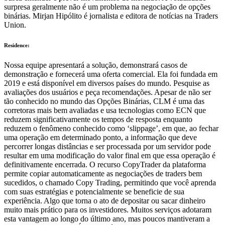
surpresa geralmente não é um problema na negociação de opções
binárias. Mirjan Hipólito é jornalista e editora de notícias na Traders
Union.
Residence:
Nossa equipe apresentará a solução, demonstrará casos de
demonstração e fornecerá uma oferta comercial. Ela foi fundada em
2019 e está disponível em diversos países do mundo. Pesquise as
avaliações dos usuários e peça recomendações. Apesar de não ser
tão conhecido no mundo das Opções Binárias, CLM é uma das
corretoras mais bem avaliadas e usa tecnologias como ECN que
reduzem significativamente os tempos de resposta enquanto
reduzem o fenômeno conhecido como ‘slippage’, em que, ao fechar
uma operação em determinado ponto, a informação que deve
percorrer longas distâncias e ser processada por um servidor pode
resultar em uma modificação do valor final em que essa operação é
definitivamente encerrada. O recurso CopyTrader da plataforma
permite copiar automaticamente as negociações de traders bem
sucedidos, o chamado Copy Trading, permitindo que você aprenda
com suas estratégias e potencialmente se beneficie de sua
experiência. Algo que torna o ato de depositar ou sacar dinheiro
muito mais prático para os investidores. Muitos serviços adotaram
esta vantagem ao longo do último ano, mas poucos mantiveram a