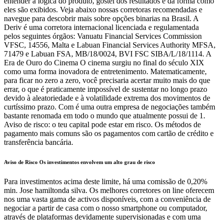
entender a lógica do produto, gostei dos resultados e da forma como
eles são exibidos. Veja abaixo nossas corretoras recomendadas e
navegue para descobrir mais sobre opções binarias na Brasil. A
Deriv é uma corretora internacional licenciada e regulamentada
pelos seguintes órgãos: Vanuatu Financial Services Commission
VFSC, 14556, Malta e Labuan Financial Services Authority MFSA,
71479 e Labuan FSA, MB/18/0024, BVI FSC SIBA/L/18/1114. A
Era de Ouro do Cinema O cinema surgiu no final do século XIX
como uma forma inovadora de entretenimento. Matematicamente,
para ficar no zero a zero, você precisaria acertar muito mais do que
errar, o que é praticamente impossível de sustentar no longo prazo
devido à aleatoriedade e à volatilidade extrema dos movimentos de
curtíssimo prazo. Com é uma outra empresa de negociações também
bastante renomada em todo o mundo que atualmente possui de 1.
Aviso de risco: o teu capital pode estar em risco. Os métodos de
pagamento mais comuns são os pagamentos com cartão de crédito e
transferência bancária.
Aviso de Risco Os investimentos envolvem um alto grau de risco
Para investimentos acima deste limite, há uma comissão de 0,20%
min. Jose hamiltonda silva. Os melhores corretores on line oferecem
nos uma vasta gama de activos disponíveis, com a conveniência de
negociar a partir de casa com o nosso smartphone ou computador,
através de plataformas devidamente supervisionadas e com uma