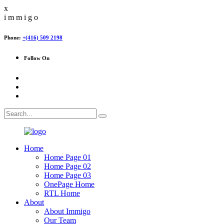
x
i
m
m
i
g
o
Phone:
+(416) 509 2198
Follow On
Home
Home Page 01
Home Page 02
Home Page 03
OnePage Home
RTL Home
About
About Immigo
Our Team