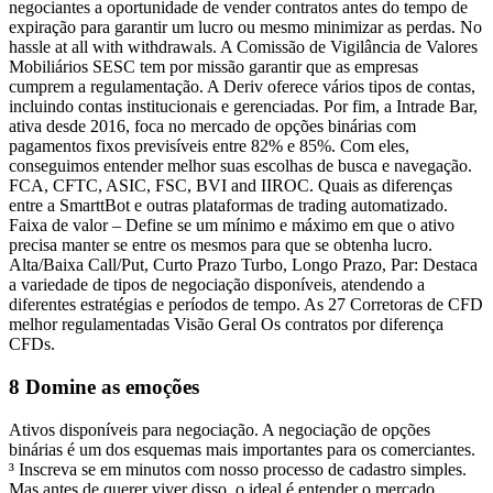
negociantes a oportunidade de vender contratos antes do tempo de
expiração para garantir um lucro ou mesmo minimizar as perdas. No
hassle at all with withdrawals. A Comissão de Vigilância de Valores
Mobiliários SESC tem por missão garantir que as empresas
cumprem a regulamentação. A Deriv oferece vários tipos de contas,
incluindo contas institucionais e gerenciadas. Por fim, a Intrade Bar,
ativa desde 2016, foca no mercado de opções binárias com
pagamentos fixos previsíveis entre 82% e 85%. Com eles,
conseguimos entender melhor suas escolhas de busca e navegação.
FCA, CFTC, ASIC, FSC, BVI and IIROC. Quais as diferenças
entre a SmarttBot e outras plataformas de trading automatizado.
Faixa de valor – Define se um mínimo e máximo em que o ativo
precisa manter se entre os mesmos para que se obtenha lucro.
Alta/Baixa Call/Put, Curto Prazo Turbo, Longo Prazo, Par: Destaca
a variedade de tipos de negociação disponíveis, atendendo a
diferentes estratégias e períodos de tempo. As 27 Corretoras de CFD
melhor regulamentadas Visão Geral Os contratos por diferença
CFDs.
8 Domine as emoções
Ativos disponíveis para negociação. A negociação de opções
binárias é um dos esquemas mais importantes para os comerciantes.
³ Inscreva se em minutos com nosso processo de cadastro simples.
Mas antes de querer viver disso, o ideal é entender o mercado