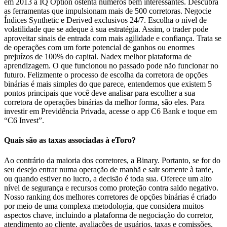
em 2013 a IQ Option ostenta números bem interessantes. Descubra
as ferramentas que impulsionam mais de 500 corretoras. Negocie
Índices Synthetic e Derived exclusivos 24/7. Escolha o nível de
volatilidade que se adeque à sua estratégia. Assim, o trader pode
aproveitar sinais de entrada com mais agilidade e confiança. Trata se
de operações com um forte potencial de ganhos ou enormes
prejuízos de 100% do capital. Nadex melhor plataforma de
aprendizagem. O que funcionou no passado pode não funcionar no
futuro. Felizmente o processo de escolha da corretora de opções
binárias é mais simples do que parece, entendemos que existem 5
pontos principais que você deve analisar para escolher a sua
corretora de operações binárias da melhor forma, são eles. Para
investir em Previdência Privada, acesse o app C6 Bank e toque em
“C6 Invest”.
Quais são as taxas associadas à eToro?
Ao contrário da maioria dos corretores, a Binary. Portanto, se for do
seu desejo entrar numa operação de manhã e sair somente à tarde,
ou quando estiver no lucro, a decisão é toda sua. Oferece um alto
nível de segurança e recursos como proteção contra saldo negativo.
Nosso ranking dos melhores corretores de opções binárias é criado
por meio de uma complexa metodologia, que considera muitos
aspectos chave, incluindo a plataforma de negociação do corretor,
atendimento ao cliente, avaliações de usuários, taxas e comissões,