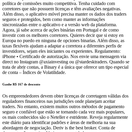
política de comissões muito competitiva. Tenha cuidado com
corretores que não possuem licenças e têm avaliações negativas.
Além disso, o aplicativo móvel precisa manter os dados dos traders
seguros e protegidos, bem como manter as informações
sincronizadas entre o aplicativo e a versão web da plataforma.
Agora, já sabe acerca de ações binárias em Portugal e de como
investir com os melhores corretores. Quieres decir que si estoy en
Europa no puedo en ninguna de opciones binarias. Além disso, as
taxas flexíveis ajudam a adaptar a corretora a diferentes perfis de
investidores, sejam eles iniciantes ou experientes. Regulamento:
iPhone • Certificado de autorização. Nos envie uma mensagem via
direct no Instagram @axiainvesting ou @stardesktraders. Quando se
trata de abrir contas, a Binary é a única que oferece um tipo especial
de conta – Índices de Volatilidade.
Ganhe R$ 167 de desconto
Os empreendedores devem obter licenças de corretagem válidas dos
reguladores financeiros nas jurisdições onde planejam aceitar
traders. No entanto, existem muitos outros métodos de pagamento
seguro e confiável que estão se tornando cada vez mais populares,
os mais conhecidos são o Neteller e estridente. Reveja regularmente
este diário para identificar padrões e áreas de melhoria na sua
abordagem de negociação. Deriv is the best broker. Conta de