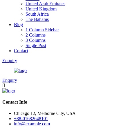
United Arab Emirates
United Kingdom
South Africa
The Bahams
Blog
1 Column Sidebar
2 Columns
3 Columns
Single Post
Contact
Enquiry
Enquiry
Contact Info
Chicago 12, Melborne City, USA
+88-01682648101
info@example.com