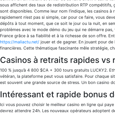
sous affichent des taux de redistribution RTP compétitifs,
sont disponibles. Comme leur nom l’indique, les casinos à r
rapidement n’est pas si simple, car pour ce faire, vous dev
dépôts à tout moment, que ce soit le jour ou la nuit, en s
problèmes avec le mode démo du jeu qui ne démarre pas, ve
France grâce à sa fiabilité et à la richesse de son offre. En
https://maliactu.net/
jouer et de gagner. En jouant pour de l’
financières. Cette thématique fascinante mêle stratégie, c
Casinos à retraits rapides vs 
100 % jusqu’à 4 800 $CA + 300 tours gratuits LUCKY2. Eth
vétéran, la plateforme peut vous satisfaire. Pour chaque site
est souvent une grande source de stress. Un bon casino doi
Intéressant et rapide bonus 
Ici vous pouvez choisir le meilleur casino en ligne qui pa
devrez attendre 24h. Les nouveaux opérateurs adoptent de