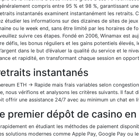
 généralement compris entre 95 % et 98 %, garantissant une
etraits instantanés examinent instantanément les retraits. C
ez étudier les informations sur des dizaines de sites de jeu
emaine ou le week end, sans être limité par les horaires de
uillez suivre ces étapes. Fondé en 2006, Winamax est aujo
tre défis, les bonus réguliers et les gains potentiels élevés
argent dans le but d’évaluer la qualité du service et le nivea
hance et rapidité, en transformant chaque session en opport
retraits instantanés
ereum ETH → Rapide mais frais variables selon congestion
, nous vérifions et analysons les critères suivants. Il faut d
t offrir une assistance 24/7 avec au minimum un chat en li
de premier dépôt de casino en
ye rapidement en étudiant les méthodes de paiement disponib
s solutions modernes comme Apple Pay, Google Pay ou les c