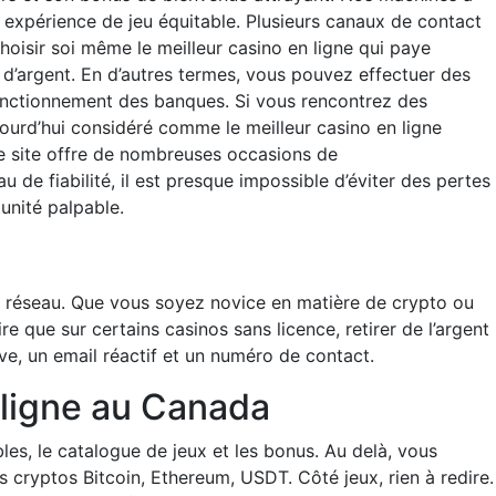
 expérience de jeu équitable. Plusieurs canaux de contact
hoisir soi même le meilleur casino en ligne qui paye
x d’argent. En d’autres termes, vous pouvez effectuer des
 fonctionnement des banques. Si vous rencontrez des
urd’hui considéré comme le meilleur casino en ligne
, le site offre de nombreuses occasions de
u de fiabilité, il est presque impossible d’éviter des pertes
unité palpable.
 réseau. Que vous soyez novice en matière de crypto ou
ire que sur certains casinos sans licence, retirer de l’argent
ve, un email réactif et un numéro de contact.
 ligne au Canada
les, le catalogue de jeux et les bonus. Au delà, vous
ryptos Bitcoin, Ethereum, USDT. Côté jeux, rien à redire.