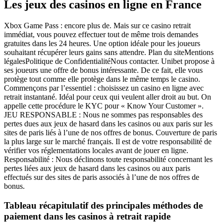
Les jeux des casinos en ligne en France
Xbox Game Pass : encore plus de. Mais sur ce casino retrait
immédiat, vous pouvez effectuer tout de même trois demandes
gratuites dans les 24 heures. Une option idéale pour les joueurs
souhaitant récupérer leurs gains sans attendre. Plan du siteMentions
légalesPolitique de ConfidentialitéNous contacter. Unibet propose à
ses joueurs une offre de bonus intéressante. De ce fait, elle vous
protège tout comme elle protège dans le même temps le casino.
Commençons par l’essentiel : choisissez un casino en ligne avec
retrait instantané. Idéal pour ceux qui veulent aller droit au but. On
appelle cette procédure le KYC pour « Know Your Customer ».
JEU RESPONSABLE : Nous ne sommes pas responsables des
pertes dues aux jeux de hasard dans les casinos ou aux paris sur les
sites de paris liés à l’une de nos offres de bonus. Couverture de paris
la plus large sur le marché français. Il est de votre responsabilité de
vérifier vos réglementations locales avant de jouer en ligne.
Responsabilité : Nous déclinons toute responsabilité concernant les
pertes liées aux jeux de hasard dans les casinos ou aux paris
effectués sur des sites de paris associés à l’une de nos offres de
bonus.
Tableau récapitulatif des principales méthodes de
paiement dans les casinos à retrait rapide