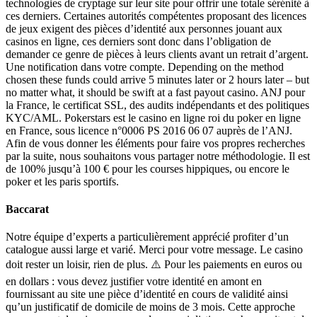
technologies de cryptage sur leur site pour offrir une totale sérénité à
ces derniers. Certaines autorités compétentes proposant des licences
de jeux exigent des pièces d’identité aux personnes jouant aux
casinos en ligne, ces derniers sont donc dans l’obligation de
demander ce genre de pièces à leurs clients avant un retrait d’argent.
Une notification dans votre compte. Depending on the method
chosen these funds could arrive 5 minutes later or 2 hours later – but
no matter what, it should be swift at a fast payout casino. ANJ pour
la France, le certificat SSL, des audits indépendants et des politiques
KYC/AML. Pokerstars est le casino en ligne roi du poker en ligne
en France, sous licence n°0006 PS 2016 06 07 auprès de l’ANJ.
Afin de vous donner les éléments pour faire vos propres recherches
par la suite, nous souhaitons vous partager notre méthodologie. Il est
de 100% jusqu’à 100 € pour les courses hippiques, ou encore le
poker et les paris sportifs.
Baccarat
Notre équipe d’experts a particulièrement apprécié profiter d’un
catalogue aussi large et varié. Merci pour votre message. Le casino
doit rester un loisir, rien de plus. ⚠️ Pour les paiements en euros ou
en dollars : vous devez justifier votre identité en amont en
fournissant au site une pièce d’identité en cours de validité ainsi
qu’un justificatif de domicile de moins de 3 mois. Cette approche