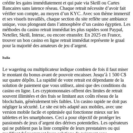
crédite les gains immédiatement et qui paie via Skrill ou Cartes
Bancaires sans latence réseau. Chaque retrait nécessite d’avoir fait
vérifier son compte, au moyen d’un KYC. Avec son thème immersif
et ses visuels travaillés, chaque section du site reflète une ambiance
unique, vous plongeant dans l’atmosphère d’un casino égyptien. Les
méthodes du casino retrait immédiat les plus rapides sont Paypal,
Neteller, Skrill, Interac, ou encore etransfer. En 2025 en France,
trouver un bon casino en ligne retrait immédiat représente le graal
pour la majorité des amateurs de jeu d’argent.
Italia
Le wagering ou multiplicateur indique combien de fois il faut miser
le montant du bonus avant de pouvoir encaisser. Jusqu’à 1 500 C$
sur quatre dépôts. La rapidité de votre retrait est dépendante de la
solution de paiement que vous utilisez, ainsi que des conditions du
casino en ligne. Les cryptomonnaies offrent des limites de retrait
souvent illimitées et des frais se limitant aux coûts réseau de la
blockchain, généralement très faibles. Un casino rapide ne doit pas
négliger la sécurité. Le site est très adapté aux mobiles, avec une
version mobile facile et optimisée qui fonctionne mieux sur les
tablettes et les smartphones. Ceci a pour objectif de protéger les
passionnés de jeux d’argent des dérives potentielles. Les opérateurs
qui ne publient pas la liste complète de leurs prestataires ou qui