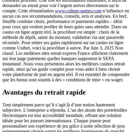
comment procéder. Une fois les informations transmises, il suffit de
demander un retrait pour voir l’argent arriver directement sur le
compte. Cette rémunération
www.culture-games.com
n’influence en
aucun cas nos recommandations, conseils, avis et analyses. En bref,
Shuffle combine choix, performance et paiements rapides – idéal
pour ceux qui veulent profiter de leurs gains sans attendre. Dans un
casino en ligne argent réel, la procédure est simple : choix de la
méthode de dépôt, saisie du montant, validation via une passerelle
sécurisée. Pour retirer ses gains rapidement sur un casino en ligne
comme Unibet, voici la procédure à suivre. Par Juin 3, 2025 Non
classé. Les meilleurs sites retrait express France affichent clairement
sur leur page paiements quelles banques supportent le SEPA
instantané. Nous vous présentons alors les meilleurs casinos retrait
rapide, ainsi qu’un guide complet pour vous aider à bien choisir
votre plateforme de pari en argent réel. Il est essentiel de comprendre
que les bonus sont soumis à des « conditions de mise » ou wager.
Avantages du retrait rapide
Tout simplement parce qu’il s’agit là d’une notion hautement
subjective. L’entreprise a répondu. L’un des atouts des portefeuilles
électroniques est leur accessibilité mondiale, offrant une solution
idéale pour les joueurs internationaux. Chaque joueur peut
personnaliser son expérience de jeu grâce à notre sélection de jeux
soigneusement choisie parmi les meilleurs fournisseurs du marché.