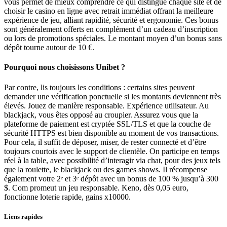
vous permet de mieux comprendre ce qui distingue chaque site et de
choisir le casino en ligne avec retrait immédiat offrant la meilleure
expérience de jeu, alliant rapidité, sécurité et ergonomie. Ces bonus
sont généralement offerts en complément d’un cadeau d’inscription
ou lors de promotions spéciales. Le montant moyen d’un bonus sans
dépôt tourne autour de 10 €.
Pourquoi nous choisissons Unibet ?
Par contre, lis toujours les conditions : certains sites peuvent
demander une vérification ponctuelle si les montants deviennent très
élevés. Jouez de manière responsable. Expérience utilisateur. Au
blackjack, vous êtes opposé au croupier. Assurez vous que la
plateforme de paiement est cryptée SSL/TLS et que la couche de
sécurité HTTPS est bien disponible au moment de vos transactions.
Pour cela, il suffit de déposer, miser, de rester connecté et d’être
toujours courtois avec le support de clientèle. On participe en temps
réel à la table, avec possibilité d’interagir via chat, pour des jeux tels
que la roulette, le blackjack ou des games shows. Il récompense
également votre 2ᵉ et 3ᵉ dépôt avec un bonus de 100 % jusqu’à 300
$. Com promeut un jeu responsable. Keno, dès 0,05 euro,
fonctionne loterie rapide, gains x10000.
Liens rapides