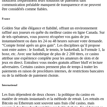
modifient fréquemment leurs solutions de paiement sans
communication préalable manquent de transparence et ne peuvent
être considérés comme fiables.
France
Golden Star allie élégance et fiabilité, offrant un environnement
raffiné aux joueurs en quête du meilleur casino en ligne Canada. Sur
de tels opérateurs, vous pouvez récupérer vos gains de jeu
instantanément ou dans les 24 ou 48 heures suivant votre demande.
“Compte fermé après un gros gain”. Les disciplines qu’il propose
sont entre autres : le football, le tennis, le basketball, la Formule 1, la
boxe, etc. Avec une ludothèque de plus de 2 200 titres, ce casino
attribue une expérience complète pour les amateurs de slots et de
jeux en direct. Entraînez vous modes gratuits affiner bluff et lecture
adversaires. Certains casinos prennent plus de temps à traiter les
paiements en raison de procédures internes, de restrictions bancaires
ou de la méthode de paiement choisie.
International
Les frais dépendent de deux choses : la politique du casino en
matière de retraits instantanés et la méthode de retrait. Les retraits en
Bitcoin ou Ethereum sont souvent sans frais côté casino, mais