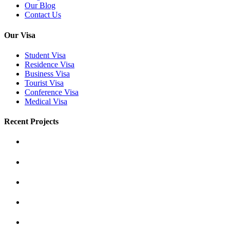
Our Blog
Contact Us
Our Visa
Student Visa
Residence Visa
Business Visa
Tourist Visa
Conference Visa
Medical Visa
Recent Projects