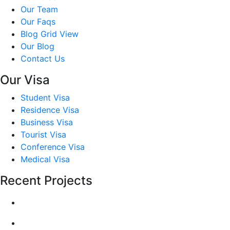
Our Team
Our Faqs
Blog Grid View
Our Blog
Contact Us
Our Visa
Student Visa
Residence Visa
Business Visa
Tourist Visa
Conference Visa
Medical Visa
Recent Projects