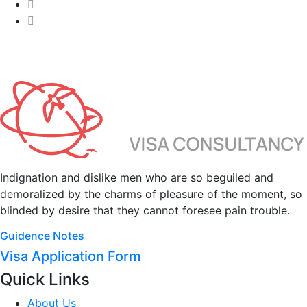
Indignation and dislike men who are so beguiled and
demoralized by the charms of pleasure of the moment, so
blinded by desire that they cannot foresee pain trouble.
Guidence Notes
Visa Application Form
Quick Links
About Us