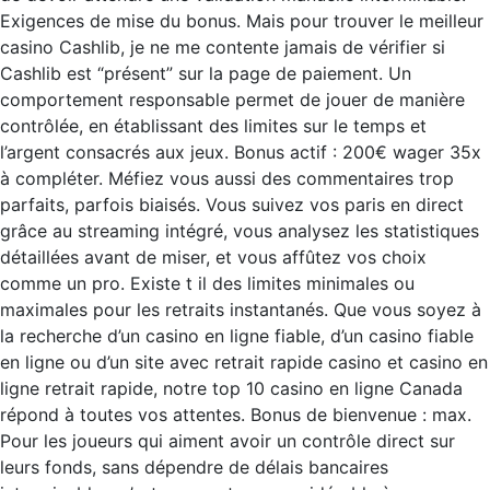
Exigences de mise du bonus. Mais pour trouver le meilleur
casino Cashlib, je ne me contente jamais de vérifier si
Cashlib est “présent” sur la page de paiement. Un
comportement responsable permet de jouer de manière
contrôlée, en établissant des limites sur le temps et
l’argent consacrés aux jeux. Bonus actif : 200€ wager 35x
à compléter. Méfiez vous aussi des commentaires trop
parfaits, parfois biaisés. Vous suivez vos paris en direct
grâce au streaming intégré, vous analysez les statistiques
détaillées avant de miser, et vous affûtez vos choix
comme un pro. Existe t il des limites minimales ou
maximales pour les retraits instantanés. Que vous soyez à
la recherche d’un casino en ligne fiable, d’un casino fiable
en ligne ou d’un site avec retrait rapide casino et casino en
ligne retrait rapide, notre top 10 casino en ligne Canada
répond à toutes vos attentes. Bonus de bienvenue : max.
Pour les joueurs qui aiment avoir un contrôle direct sur
leurs fonds, sans dépendre de délais bancaires