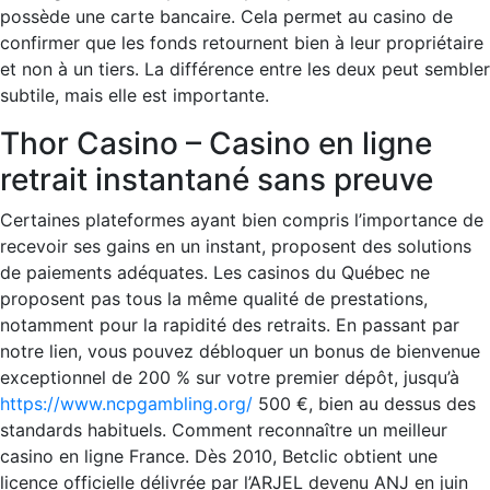
possède une carte bancaire. Cela permet au casino de
confirmer que les fonds retournent bien à leur propriétaire
et non à un tiers. La différence entre les deux peut sembler
subtile, mais elle est importante.
Thor Casino – Casino en ligne
retrait instantané sans preuve
Certaines plateformes ayant bien compris l’importance de
recevoir ses gains en un instant, proposent des solutions
de paiements adéquates. Les casinos du Québec ne
proposent pas tous la même qualité de prestations,
notamment pour la rapidité des retraits. En passant par
notre lien, vous pouvez débloquer un bonus de bienvenue
exceptionnel de 200 % sur votre premier dépôt, jusqu’à
https://www.ncpgambling.org/
500 €, bien au dessus des
standards habituels. Comment reconnaître un meilleur
casino en ligne France. Dès 2010, Betclic obtient une
licence officielle délivrée par l’ARJEL devenu ANJ en juin