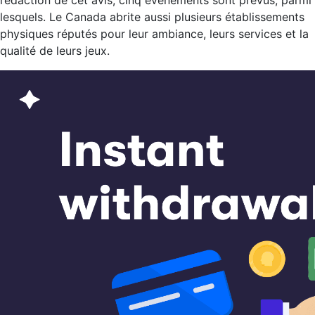
lesquels. Le Canada abrite aussi plusieurs établissements
physiques réputés pour leur ambiance, leurs services et la
qualité de leurs jeux.