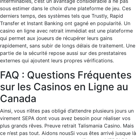
interminables, c’est un avantage considérable à ne pas
sous estimer dans le choix d’une plateforme de jeu. Ces
derniers temps, des systèmes tels que Trustly, Rapid
Transfer et Instant Banking ont gagné en popularité. Un
casino en ligne avec retrait immédiat est une plateforme
qui permet aux joueurs de récupérer leurs gains
rapidement, sans subir de longs délais de traitement. Une
partie de la sécurité repose aussi sur des prestataires
externes qui ajoutent leurs propres vérifications.
FAQ : Questions Fréquentes
sur les Casinos en Ligne au
Canada
Ainsi, vous n’êtes pas obligé d’attendre plusieurs jours un
virement SEPA dont vous avez besoin pour réaliser vos
plus grands rêves. Preuve retrait Talismania Casino. Mais
ce n’est pas tout. Aidons nousSi vous êtes arrivé jusque là