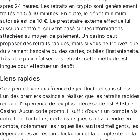
après 24 heures. Les retraits en crypto sont généralement
traités en 5 à 10 minutes. En outre, le dépôt minimum
autorisé est de 10 €. Le prestataire externe effectue lui
aussi un contrôle, souvent basé sur les informations
attachées au moyen de paiement. Un casino peut
proposer des retraits rapides, mais si vous ne trouvez que
du virement bancaire ou des cartes, oubliez l’instantanéité.
Très utile pour réaliser des retraits, cette méthode est
longue pour effectuer un dépôt.
Liens rapides
Cela permet une expérience de jeu fluide et sans stress.
L’un des premiers casinos à réaliser que les retraits rapides
rendent l’expérience de jeu plus intéressante est BitStarz
Casino. Aucun code promo, il suffit d’ouvrir un compte via
notre lien. Toutefois, certains risques sont à prendre en
compte, notamment les risques liés auxtracintelligents, les
dépendances au réseau blockchain et la complexité de la