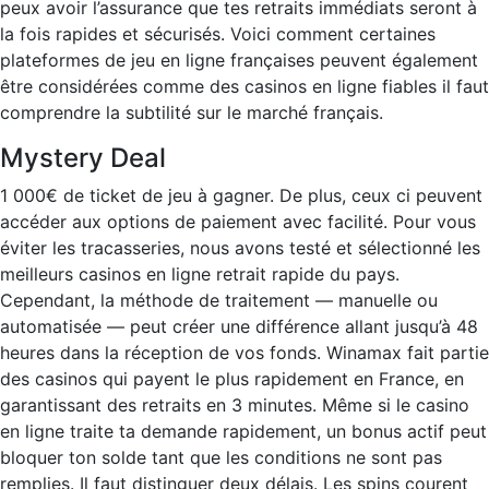
peux avoir l’assurance que tes retraits immédiats seront à
la fois rapides et sécurisés. Voici comment certaines
plateformes de jeu en ligne françaises peuvent également
être considérées comme des casinos en ligne fiables il faut
comprendre la subtilité sur le marché français.
Mystery Deal
1 000€ de ticket de jeu à gagner. De plus, ceux ci peuvent
accéder aux options de paiement avec facilité. Pour vous
éviter les tracasseries, nous avons testé et sélectionné les
meilleurs casinos en ligne retrait rapide du pays.
Cependant, la méthode de traitement — manuelle ou
automatisée — peut créer une différence allant jusqu’à 48
heures dans la réception de vos fonds. Winamax fait partie
des casinos qui payent le plus rapidement en France, en
garantissant des retraits en 3 minutes. Même si le casino
en ligne traite ta demande rapidement, un bonus actif peut
bloquer ton solde tant que les conditions ne sont pas
remplies. Il faut distinguer deux délais. Les spins courent