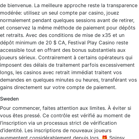
de bienvenue. La meilleure approche reste la transparence
modérée: utilisez un seul compte par casino, jouez
normalement pendant quelques sessions avant de retirer,
et conservez la même méthode de paiement pour dépôts
et retraits. Avec des conditions de mise de x35 et un
dépôt minimum de 20 $ CA, Festival Play Casino reste
accessible tout en offrant des bonus substantiels aux
joueurs sérieux. Contrairement à certains opérateurs qui
imposent des délais de traitement parfois excessivement
longs, les casinos avec retrait immédiat traitent vos
demandes en quelques minutes ou heures, transférant vos
gains directement sur votre compte de paiement.
Sweden
Pour commencer, faites attention aux limites. À éviter si
vous êtes pressé. Ce contrôle est vérifié au moment de
l’inscription via un processus strict de vérification
d’identité. Les inscriptions de nouveaux joueurs
augmentent considérablement depuis lors. 🎁 Spinsy