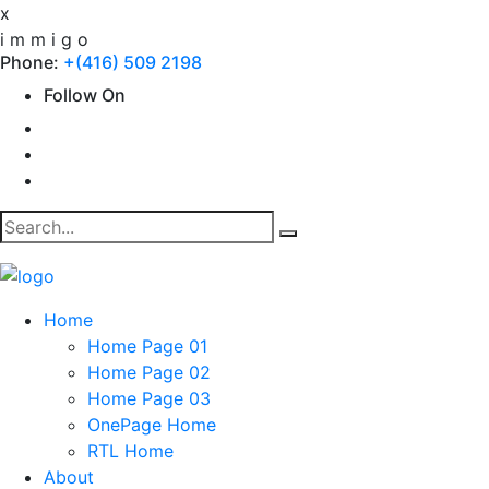
x
i
m
m
i
g
o
Phone:
+(416) 509 2198
Follow On
Home
Home Page 01
Home Page 02
Home Page 03
OnePage Home
RTL Home
About