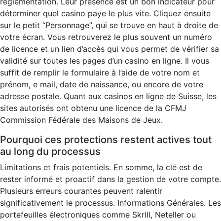
réglementation. Leur présence est un bon indicateur pour
déterminer quel casino paye le plus vite. Cliquez ensuite
sur le petit “Personnage”, qui se trouve en haut à droite de
votre écran. Vous retrouverez le plus souvent un numéro
de licence et un lien d’accès qui vous permet de vérifier sa
validité sur toutes les pages d’un casino en ligne. Il vous
suffit de remplir le formulaire à l’aide de votre nom et
prénom, e mail, date de naissance, ou encore de votre
adresse postale. Quant aux casinos en ligne de Suisse, les
sites autorisés ont obtenu une licence de la CFMJ
Commission Fédérale des Maisons de Jeux.
Pourquoi ces protections restent actives tout
au long du processus
Limitations et frais potentiels. En somme, la clé est de
rester informé et proactif dans la gestion de votre compte.
Plusieurs erreurs courantes peuvent ralentir
significativement le processus. Informations Générales. Les
portefeuilles électroniques comme Skrill, Neteller ou