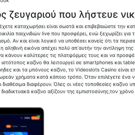
ς ζευγαριού που λήστευε νικ
 έχετε καταχωρήσει είναι σωστά και επιβεβαιώστε την κα
ποικιλία παιχνιδιών live που προσφέρει, ενώ ξεχωρίζει γι
ισμό. Αν και είναι λογικό να υποθέσει κανείς ότι τα περ
 η αληθινή εικόνα απέχει πολύ απ΄αυτήν την αντίληψη τη
 να κάνουν καλύτερες τις πλατφόρμες τους και να προσφέ
 ιστότοπος καζίνο θα λειτουργεί σε smartphones και table
ηδες και τα μπόνους καζίνο, το Videoslots Casino είναι 
ωρεάν χρήματα κατά κάποιο τρόπο. Όταν επιλέγετε ένα νέ
ι διαθέσιμα διαφέρουν. Όλες οι νέες τοποθεσίες καζίνο υ
 διαδικτυακά καζίνο αξίζουν της εμπιστοσύνης,τον χρόνο 