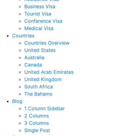
Business Visa
Tourist Visa
Conference Visa
Medical Visa
Countries
Countries Overview
United States
Australia
Canada
United Arab Emirates
United Kingdom
South Africa
The Bahams
Blog
1 Column Sidebar
2 Columns
3 Columns
Single Post