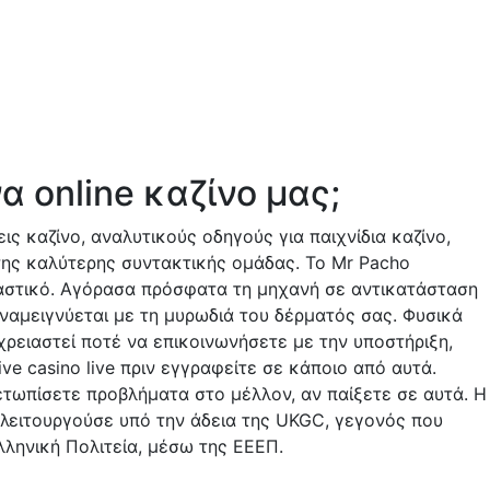
α online καζίνο μας;
ις καζίνο, αναλυτικούς οδηγούς για παιχνίδια καζίνο,
της καλύτερης συντακτικής ομάδας. To Mr Pacho
κεδαστικό. Αγόρασα πρόσφατα τη μηχανή σε αντικατάσταση
αναμειγνύεται με τη μυρωδιά του δέρματός σας. Φυσικά
 χρειαστεί ποτέ να επικοινωνήσετε με την υποστήριξη,
ive casino live πριν εγγραφείτε σε κάποιο από αυτά.
τωπίσετε προβλήματα στο μέλλον, αν παίξετε σε αυτά. Η
1, λειτουργούσε υπό την άδεια της UKGC, γεγονός που
λληνική Πολιτεία, μέσω της ΕΕΕΠ.