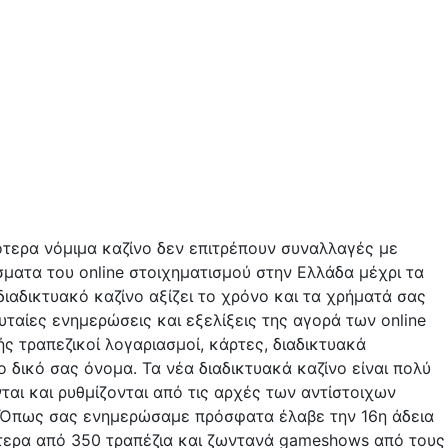
σότερα νόμιμα καζίνο δεν επιτρέπουν συναλλαγές με
σματα του online στοιχηματισμού στην Ελλάδα μέχρι τα
ιαδικτυακό καζίνο αξίζει το χρόνο και τα χρήματά σας
υταίες ενημερώσεις και εξελίξεις της αγορά των online
ς τραπεζικοί λογαριασμοί, κάρτες, διαδικτυακά
 δικό σας όνομα. Τα νέα διαδικτυακά καζίνο είναι πολύ
αι και ρυθμίζονται από τις αρχές των αντίστοιχων
. Όπως σας ενημερώσαμε πρόσφατα έλαβε την 16η άδεια
σότερα από 350 τραπέζια και ζωντανά gameshows από τους