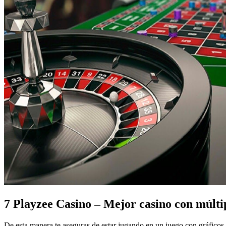
7 Playzee Casino – Mejor casino con múltip
De esta manera te aseguras de estar jugando en un juego con gráficos