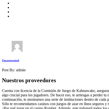
Uncategorized
Post By: admin
Nuestros proveedores
Cuenta con licencia de la Comisión de Juego de Kahnawake, asegurand
algo crucial para los jugadores. De hacer eso, te arriesgas a perder tu
continuación, te mostramos una serie de instituciones dentro de cada
Sólo te recomendamos casinos con juegos de azar en línea seguros y tr
¿Por qué jugar en el casino Rojabet. Además, este trabajará todos los 