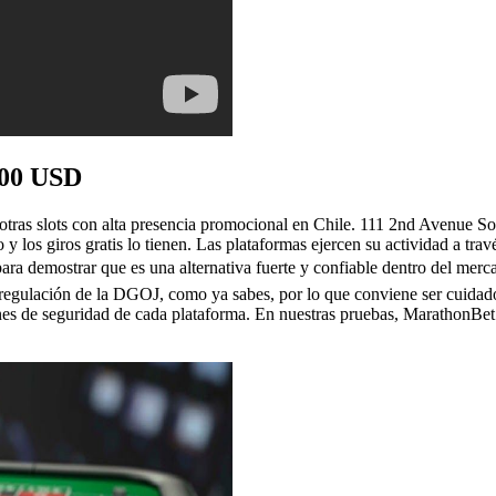
000 USD
tras slots con alta presencia promocional en Chile. 111 2nd Avenue So
 y los giros gratis lo tienen. Las plataformas ejercen su actividad a tra
ara demostrar que es una alternativa fuerte y confiable dentro del mer
la regulación de la DGOJ, como ya sabes, por lo que conviene ser cuida
nes de seguridad de cada plataforma. En nuestras pruebas, MarathonBet p