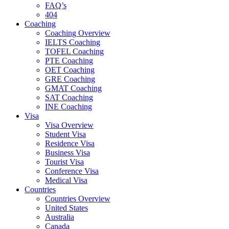
FAQ’s
404
Coaching
Coaching Overview
IELTS Coaching
TOFEL Coaching
PTE Coaching
OET Coaching
GRE Coaching
GMAT Coaching
SAT Coaching
INE Coaching
Visa
Visa Overview
Student Visa
Residence Visa
Business Visa
Tourist Visa
Conference Visa
Medical Visa
Countries
Countries Overview
United States
Australia
Canada