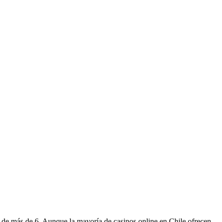
o de más de 6. Aunque la mayoría de casinos online en Chile ofrecen