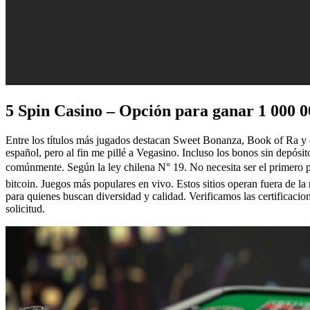
5 Spin Casino – Opción para ganar 1 000 
Entre los títulos más jugados destacan Sweet Bonanza, Book of Ra y o
español, pero al fin me pillé a Vegasino. Incluso los bonos sin depósito
comúnmente. Según la ley chilena N° 19. No necesita ser el primero p
bitcoin. Juegos más populares en vivo. Estos sitios operan fuera de 
para quienes buscan diversidad y calidad. Verificamos las certificacio
solicitud.