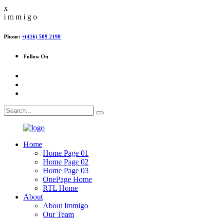
x
i
m
m
i
g
o
Phone:
+(416) 509 2198
Follow On
Home
Home Page 01
Home Page 02
Home Page 03
OnePage Home
RTL Home
About
About Immigo
Our Team