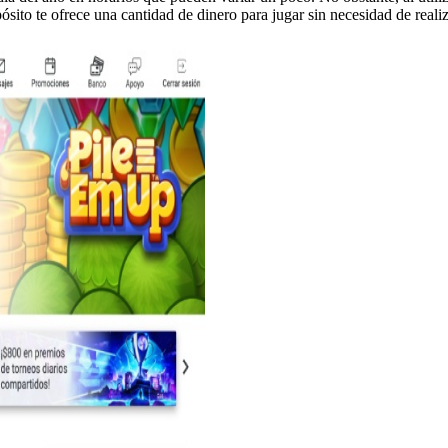
pósito te ofrece una cantidad de dinero para jugar sin necesidad de reali